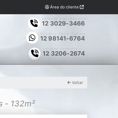
Área do cliente
Unidade Vila Industrial
12 3029-3466
Corretor Gerre Queiroz
12 98141-6764
Unidade Anchieta
12 3206-2674
Voltar
s - 132m²