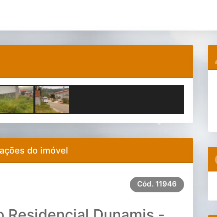
Next
ações do imóvel
Cód.
11946
o Residencial Dunamis -