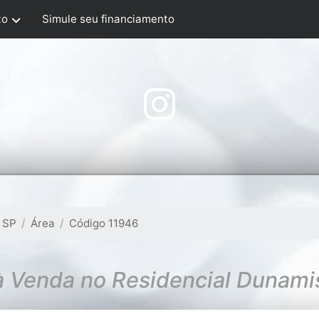
to
Simule seu financiamento
 SP
Área
Código 11946
à Venda no Residencial Dunami